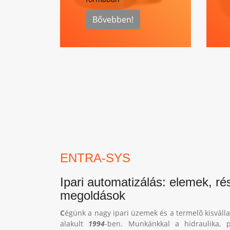
Bővebben!
ENTRA-SYS
Ipari automatizálás: elemek, r
megoldások
C
égünk a nagy ipari üzemek és a termelõ kisvál
alakult
1994
-ben. Munkánkkal a hidraulika, p