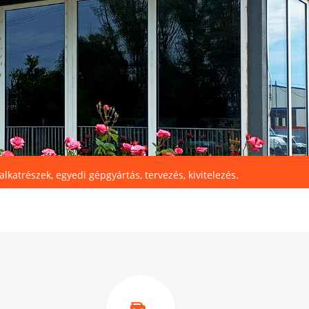
lkatrészek, egyedi gépgyártás, tervezés, kivitelezés.