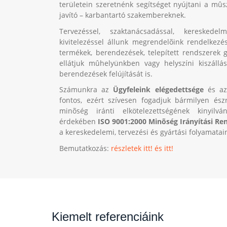
területein szeretnénk segítséget nyújtani a mû
javító – karbantartó szakembereknek.
Tervezéssel, szaktanácsadással, kereskede
kivitelezéssel állunk megrendelõink rendelkezé
termékek, berendezések, telepített rendszerek ga
ellátjuk mûhelyünkben vagy helyszíni kiszállás
berendezések felújítását is.
Számunkra az
Ügyfeleink elégedettsége
és az
fontos, ezért szívesen fogadjuk bármilyen és
minõség iránti elkötelezettségének kinyilv
érdekében
ISO 9001:2000 Minõség Irányítási Re
a kereskedelemi, tervezési és gyártási folyamatai
Bemutatkozás:
részletek itt!
és itt!
Kiemelt referenciáink