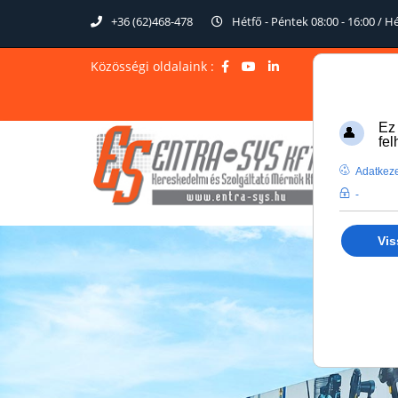
+36 (62)468-478
Hétfő - Péntek 08:00 - 16:00 / 
Közösségi oldalaink :
Ez
fe
Adatkeze
-
Vis