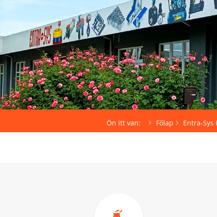
Ön itt van:
Főlap
Entra-Sys 