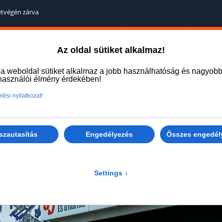
Hétvégén zárva
Magunkról
Viszonteladóink
Hírlevé
Az oldal sütiket alkalmaz!
Kapcsolati űrlap
 a weboldal sütiket alkalmaz a jobb használhatóság és nagyob
lhasználói élmény érdekében!
Címlap
Termékeink
Szolgáltatásaink
Infor
lési nyilatkozat!
szautasítás
Engedélyezés
Összes engedél
Settings
↑