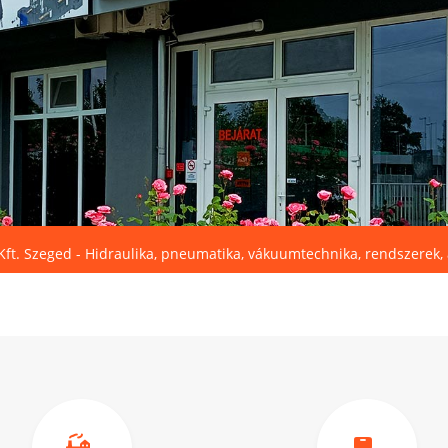
Kft. Szeged - Hidraulika, pneumatika, vákuumtechnika, rendszerek, a