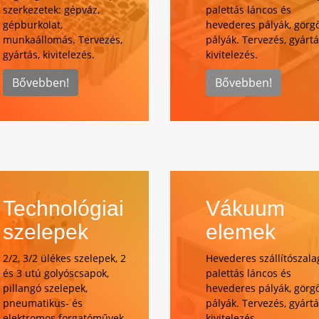
szerkezetek: gépváz,
palettás láncos és
gépburkolat,
hevederes pályák, görg
munkaállomás. Tervezés,
pályák. Tervezés, gyártá
gyártás, kivitelezés.
kivitelezés.
Bővebben!
Bővebben!
Technológiai
Vákuum
szelepek
elemek
2/2, 3/2 ülékes szelepek, 2
Hevederes szállítószala
és 3 utú golyóscsapok,
palettás láncos és
pillangó szelepek,
hevederes pályák, görg
pneumatikus- és
pályák. Tervezés, gyártá
elektromos forgatóművek
kivitelezés.