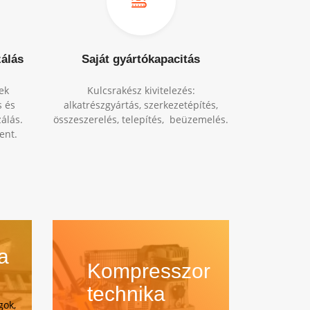
zálás
Saját gyártókapacitás
ek
Kulcsrakész kivitelezés:
s és
alkatrészgyártás, szerkezetépítés,
álás.
összeszerelés, telepítés, beüzemelés.
ent.
a
Kompresszor
technika
gok,