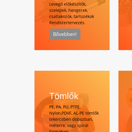
Levegő előkészítők,
szelepek, hengerek,
csatlakozók, tartozékok
Rendszertervezés.
Bővebben!
Tömlők
PE, PA, PU, PTFE,
Nylon,PDVF, AL-PE tömlők
tekercsben dobozban,
méterre, vagy spirál
formában