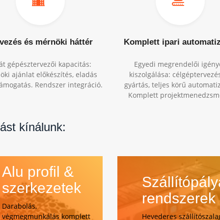
vezés és mérnöki háttér
Komplett ipari automati
át gépésztervezői kapacitás:
Egyedi megrendelői igény
ki ajánlat előkészítés, eladás
kiszolgálása: célgéptervezé
támogatás. Rendszer integráció.
gyártás, teljes körű automatiz
Komplett projektmenedzsm
ást kínálunk:
Alu profil &
Szállítópály
szerkezetek
rendszerek
Darabolás,
végmegmunkálás komplett
Hevederes szállítószala