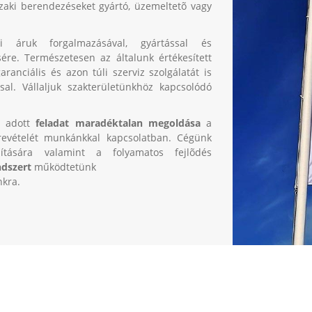
szaki berendezéseket gyártó, üzemeltetõ vagy
lmi áruk forgalmazásával, gyártással és
sére. Természetesen az általunk értékesített
ranciális és azon túli szerviz szolgálatát is
sal. Vállaljuk szakterületünkhöz kapcsolódó
 adott
feladat maradéktalan megoldása
a
zrevételét munkánkkal kapcsolatban. Cégünk
ánítására valamint a folyamatos fejlõdés
ndszert
működtetünk
nkra.