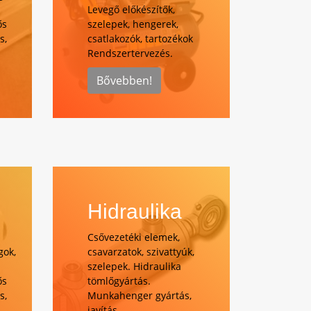
Levegő előkészítők,
ős
szelepek, hengerek,
s,
csatlakozók, tartozékok
Rendszertervezés.
Bővebben!
Hidraulika
Csővezetéki elemek,
gok,
csavarzatok, szivattyúk,
szelepek. Hidraulika
ős
tömlőgyártás.
s,
Munkahenger gyártás,
javítás.