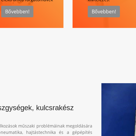
Bővebben!
Bővebben!
észgységek, kulcsrakész
lalkozások műszaki problémáinak megoldására
neumatika, hajtástechnika és a gépépítés