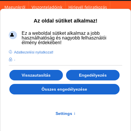
Magunkról
Viszonteladóink
Hírlevél feliratkozás
Kapcsolati űrlap
Az oldal sütiket alkalmaz!
Ez a weboldal sütiket alkalmaz a jobb
használhatóság és nagyobb felhasználói
élmény érdekében!
Adatkezelési nyilatkozat!
-
Ön itt van:
Főlap
Szolgáltatásaink
Alkatrészgyártás
Visszautasítás
Engedélyezés
Összes engedélyezése
Alkatrészgyártás
Settings
↑
Alkatrészgyártás, esztergálás, marás,