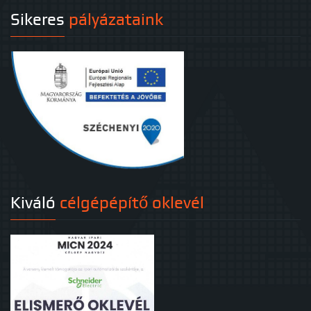
Sikeres
pályázataink
Kiváló
célgépépítő oklevél