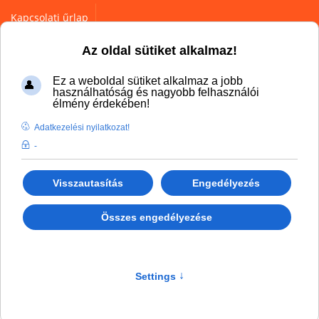
Kapcsolati űrlap
Az oldal sütiket alkalmaz!
Ez a weboldal sütiket alkalmaz a jobb
használhatóság és nagyobb felhasználói
élmény érdekében!
Adatkezelési nyilatkozat!
You are here:
Home
Products
Pneumatics
-
MEBRA PLASTIK industrial tubes
Visszautasítás
Engedélyezés
Összes engedélyezése
MEBRA PLASTIK ipari
tömlők
Settings
↑