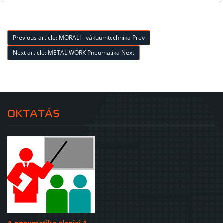
MEBRA PLASTIK
ipari tömlők
Previous article: MORALI - vákuumtechnika
Prev
Next article: METAL WORK Pneumatika
Next
OKTATÁS
A pneumatika alapjai 1.