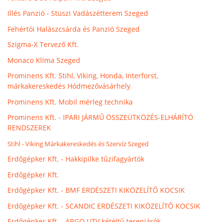
Illés Panzió - Stüszi Vadászétterem Szeged
Fehértói Halászcsárda és Panzió Szeged
Szigma-X Tervező Kft.
Monaco Klíma Szeged
Prominens Kft. Stihl, Viking, Honda, Interforst,
márkakereskedés Hódmezővásárhely
Prominens Kft. Mobil mérleg technika
Prominens Kft. - IPARI JÁRMŰ ÖSSZEÜTKÖZÉS-ELHÁRÍTÓ
RENDSZEREK
Stihl - Viking Márkakereskedés és Szervíz Szeged
Erdőgépker Kft. - Hakkipilke tűzifagyártók
Erdőgépker Kft.
Erdőgépker Kft. - BMF ERDÉSZETI KIKÖZELÍTŐ KOCSIK
Erdőgépker Kft. - SCANDIC ERDÉSZETI KIKÖZELÍTŐ KOCSIK
Erdőgépker Kft. - ARGO UTV kétéltű terepjárók