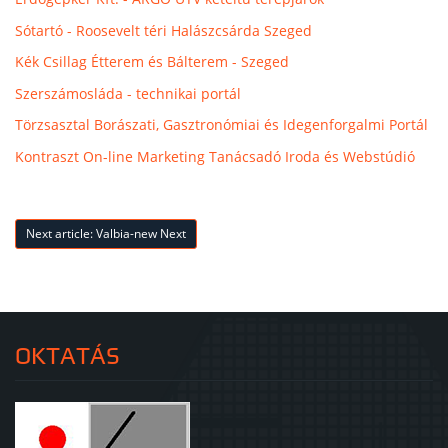
Sótartó - Roosevelt téri Halászcsárda Szeged
Kék Csillag Étterem és Bálterem - Szeged
Szerszámosláda - technikai portál
Törzsasztal Borászati, Gasztronómiai és Idegenforgalmi Portál
Kontraszt On-line Marketing Tanácsadó Iroda és Webstúdió
Next article: Valbia-new
Next
OKTATÁS