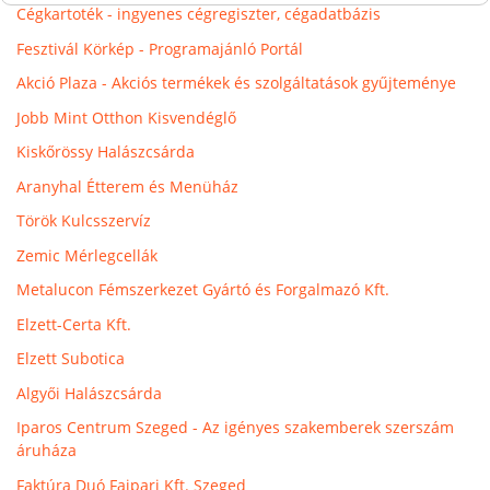
Cégkartoték - ingyenes cégregiszter, cégadatbázis
Fesztivál Körkép - Programajánló Portál
Akció Plaza - Akciós termékek és szolgáltatások gyűjteménye
Jobb Mint Otthon Kisvendéglő
Kiskőrössy Halászcsárda
Aranyhal Étterem és Menüház
Török Kulcsszervíz
Zemic Mérlegcellák
Metalucon Fémszerkezet Gyártó és Forgalmazó Kft.
Elzett-Certa Kft.
Elzett Subotica
Algyői Halászcsárda
Iparos Centrum Szeged - Az igényes szakemberek szerszám
áruháza
Faktúra Duó Faipari Kft. Szeged