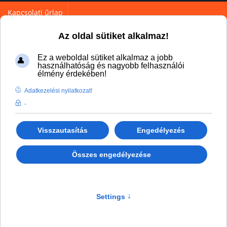
Kapcsolati űrlap
Az oldal sütiket alkalmaz!
Ez a weboldal sütiket alkalmaz a jobb
használhatóság és nagyobb felhasználói
élmény érdekében!
Adatkezelési nyilatkozat!
You are here:
Home
Partnereink
-
Visszautasítás
Engedélyezés
Összes engedélyezése
Partnereink
www.ingyenaprohirdetes.hu
Settings
↑
ARIZONA Produkciós Iroda Kft. Stúdiótechnika, hangtechnika,
audiótechnika, videótechnika