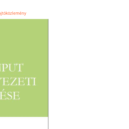
sajtóközlemény