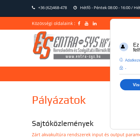
+36 (62)468-478
Hétfő - Péntek 08:00 - 16:00 / H
Közösségi oldalaink :
Ez
fe
Adatkeze
-
Vis
Pályázatok
Sajtóközlemények
Zárt akvakultúra rendszerek input és output param