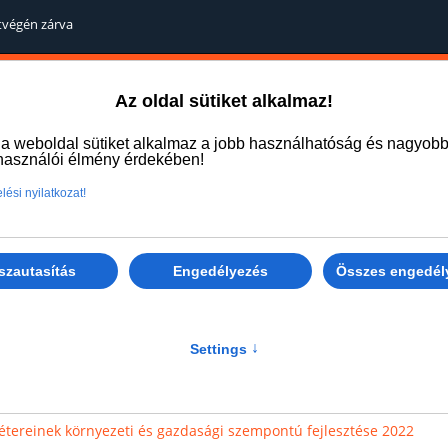
étvégén zárva
Az oldal sütiket alkalmaz!
Home
Products
Services
Informations
 a weboldal sütiket alkalmaz a jobb használhatóság és nagyob
lhasználói élmény érdekében!
lési nyilatkozat!
You
szautasítás
Engedélyezés
Összes engedél
Settings
↑
étereinek környezeti és gazdasági szempontú fejlesztése 2022