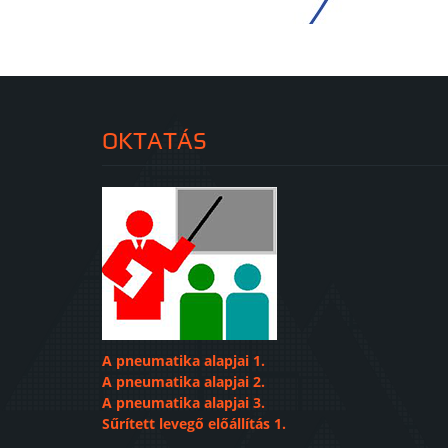
OKTATÁS
A pneumatika alapjai 1.
A pneumatika alapjai 2.
A pneumatika alapjai 3.
Sűrített levegő előállítás 1.