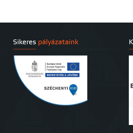
Sikeres
pályázataink
K