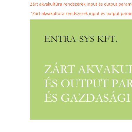
Zárt akvakultúra rendszerek input és output param
˝Zárt akvakultúra rendszerek input és output para