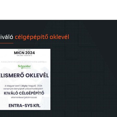
iváló
célgépépítő oklevél