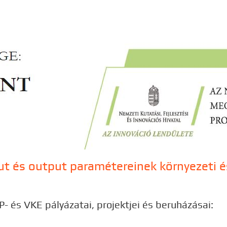
put és output paramétereinek környezeti
 és VKE pályázatai, projektjei és beruházásai: