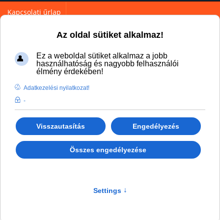
Kapcsolati űrlap
Az oldal sütiket alkalmaz!
Ez a weboldal sütiket alkalmaz a jobb
használhatóság és nagyobb felhasználói
élmény érdekében!
Adatkezelési nyilatkozat!
You are here:
Home
Partnereink
Entra-Sys
-
Valbia-new
Visszautasítás
Engedélyezés
Összes engedélyezése
Valbia-new
Settings
↑